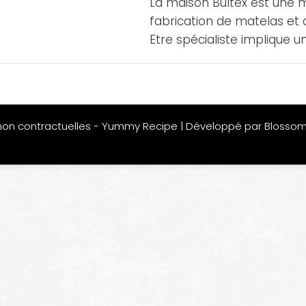
La maison Bultex est une m
fabrication de matelas et
Etre spécialiste implique u
non contractuelles -
Yummy Recipe | Développé par
Blosso