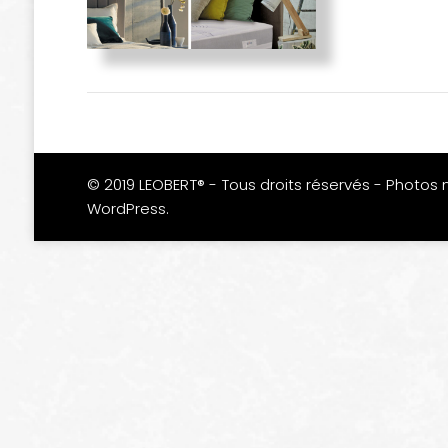
© 2019 LEOBERT® - Tous droits réservés - Photos 
WordPress
.