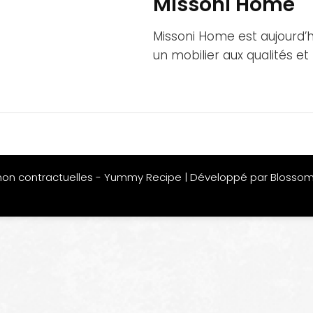
Missoni Home
Missoni Home est aujourd’hu
un mobilier aux qualités e
non contractuelles -
Yummy Recipe | Développé par
Blosso