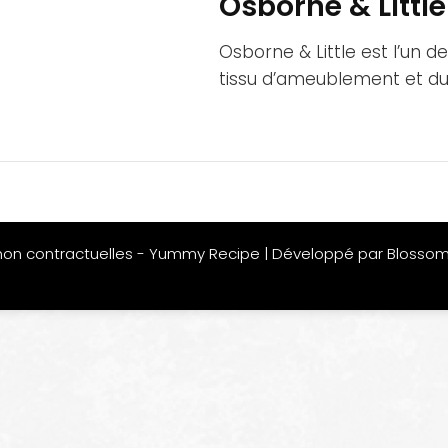
Osborne & Little
Osborne & Little est l’un
tissu d’ameublement et du 
non contractuelles -
Yummy Recipe | Développé par
Blosso