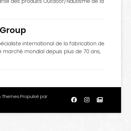
partie des produits Outdoor/Nautisme de la
g Group
écialiste international de la fabrication de
 le marché mondial depuis plus de 70 ans,
m Themes
.Propulsé par