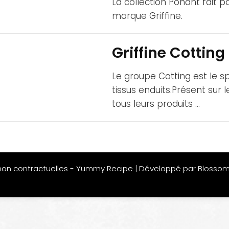
La collection Ponant fait 
marque Griffine.
Griffine Cottin
Le groupe Cotting est le sp
tissus enduits.Présent sur
tous leurs produits …
non contractuelles -
Yummy Recipe | Développé par
Blosso