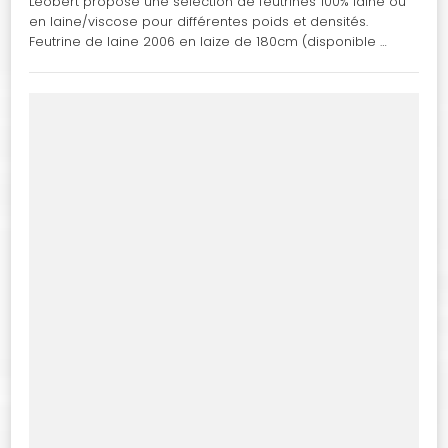
Leobert propose une sélection de feutrines 100% laine ou
en laine/viscose pour différentes poids et densités.
Feutrine de laine 2006 en laize de 180cm (disponible …