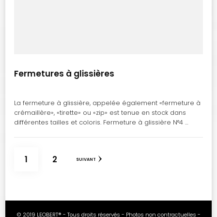
Fermetures à glissières
La fermeture à glissière, appelée également «fermeture à
crémaillère», «tirette» ou «zip» est tenue en stock dans
différentes tailles et coloris. Fermeture à glissière N°4 …
Pagination
PAGE
PAGE
1
2
SUIVANT
des
publications
© 2019 LEOBERT® - Tous droits réservés - Photos non contractuelles -