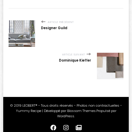
ARTICLE PRÉCÉDENT
Designer Guild
ARTICLE SUIVANT
Dominique Kieffer
© 2019 LEOBERT® - Tous droits réservés - Photos non contractuelles -
Yummy Recipe | Développé par
Blossom Themes
.Propulsé par
WordPress
.