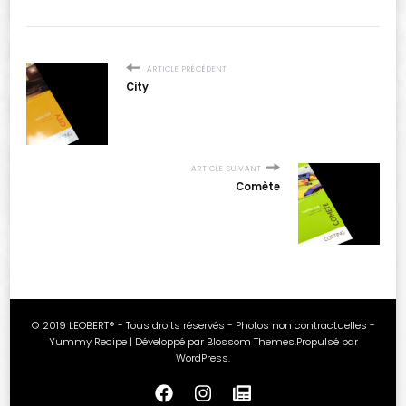
ARTICLE PRÉCÉDENT
City
ARTICLE SUIVANT
Comète
© 2019 LEOBERT® - Tous droits réservés - Photos non contractuelles -
Yummy Recipe | Développé par
Blossom Themes
.Propulsé par
WordPress
.