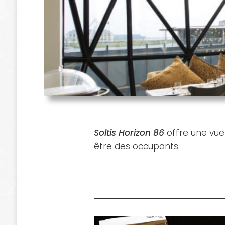
Soltis Horizon 86
offre une vue
être des occupants.
« Soltis Horizon
Nuancier « Soltis 
86 »
86 »