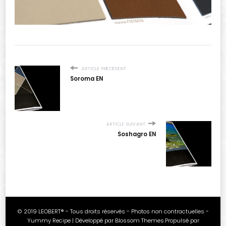
ARTICLE PRÉCÉDENT
Soroma EN
ARTICLE SUIVANT
Soshagro EN
© 2019 LEOBERT® - Tous droits réservés - Photos non contractuelles -
Yummy Recipe | Développé par
Blossom Themes
.Propulsé par