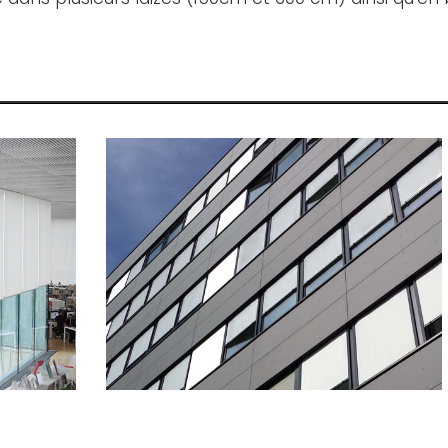
reen
Toiles pour Screen
 »
« Sunworker »