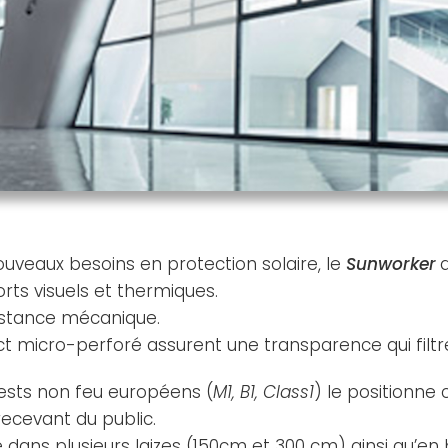
uveaux besoins en protection solaire, le
Sunworker
rts visuels et thermiques.
sistance mécanique.
t micro-perforé assurent une transparence qui filtre 
tests non feu européens (
M1, B1, Class1
) le positionne
 recevant du public.
 dans plusieurs laizes (150cm et 300 cm) ainsi qu’en 