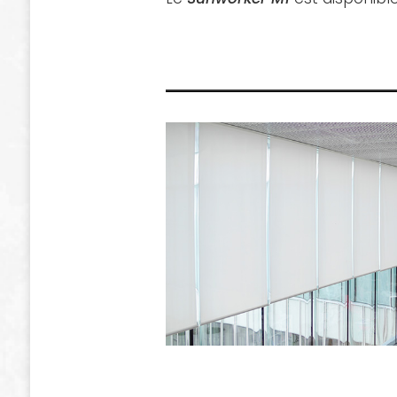
Toiles pour sc
 « Sunworker »
« Sunworker