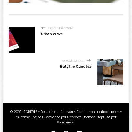
ARTICLE PRÉCÉDENT
Urban Wave
ARTICLE SUIVANT
Batyline Canatex
© 2019 LEOBERT® - Tous droits réservés - Photos non contractuelles -
Yummy Recipe | Développé par
Blossom Themes
.Propulsé par
WordPress
.