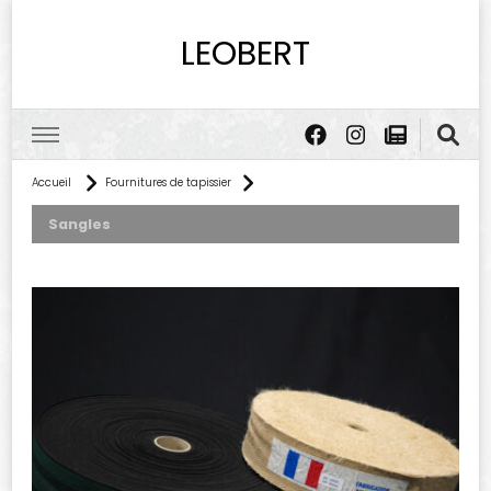
LEOBERT
Accueil
Fournitures de tapissier
Sangles
Sangle élastique