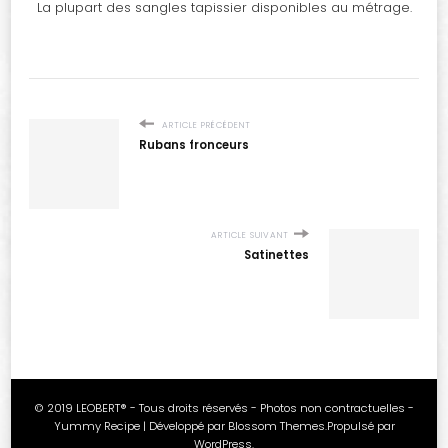
La plupart des sangles tapissier disponibles au métrage.
ARTICLE PRÉCÉDENT
Rubans fronceurs
ARTICLE SUIVANT
Satinettes
© 2019 LEOBERT® - Tous droits réservés - Photos non contractuelles -
Yummy Recipe | Développé par
Blossom Themes
.Propulsé par
WordPress
.